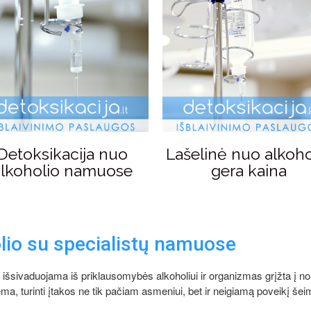
Lašelinė nuo alkoho
Detoksikacija nuo
gera kaina
alkoholio namuose
lio su specialistų namuose
išsivaduojama iš priklausomybės alkoholiui ir organizmas grįžta į no
ema, turinti įtakos ne tik pačiam asmeniui, bet ir neigiamą poveikį še