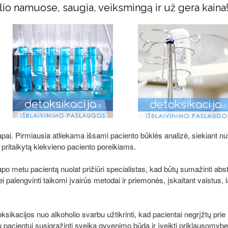
io namuose, saugia, veiksmingą ir už gera kaina
. Pirmiausia atliekama išsami paciento būklės analizė, siekiant nustat
pritaikytą kiekvieno paciento poreikiams.
o metu pacientą nuolat prižiūri specialistas, kad būtų sumažinti absti
 palengvinti taikomi įvairūs metodai ir priemonės, įskaitant vaistus, 
oksikacijos nuo alkoholio svarbu užtikrinti, kad pacientai negrįžtų pr
 pacientui susigrąžinti sveiką gyvenimo būdą ir įveikti priklausomybę 