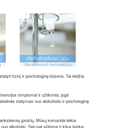
!
yti fizinį ir psichologinę būsena. Tai leidžia
nencijos simptomai ir užtikrinta, jogd
lašelinės statymas nuo alokoholio ir psichologinę
ie ankstesnių įpročių. Mūsų komanda teikia
nuo alkoholio. Taip pat siūlome ir kitus būdus