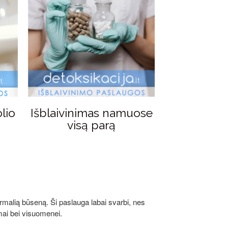
lio
Išblaivinimas namuose
visą parą
rmalią būseną. Ši paslauga labai svarbi, nes
imai bei visuomenei.