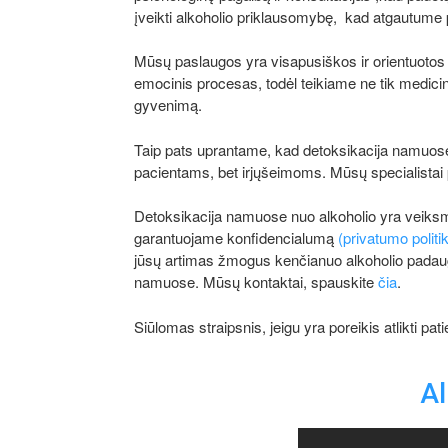
įveikti alkoholio priklausomybę, kad atgautume
Mūsų paslaugos yra visapusiškos ir orientuotos į
emocinis procesas, todėl teikiame ne tik medicin
gyvenimą.
Taip pats uprantame, kad detoksikacija namuose 
pacientams, bet irjųšeimoms. Mūsų specialistai p
Detoksikacija namuose nuo alkoholio yra veiksm
garantuojame konfidencialumą
(privatumo politi
jūsų artimas žmogus kenčianuo alkoholio padaugin
namuose. Mūsų kontaktai, spauskite
čia
.
Siūlomas straipsnis, jeigu yra poreikis atlikti pa
Al