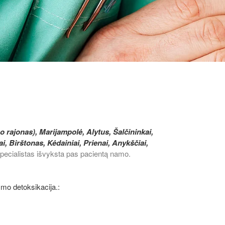
no rajonas), Marijampolė, Alytus, Šalčininkai,
, Birštonas, Kėdainiai, Prienai, Anykščiai,
 Specialistas išvyksta pas pacientą namo.
zmo detoksikacija.: