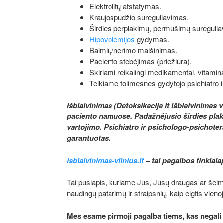
Elektrolitų atstatymas.
Kraujospūdžio sureguliavimas.
Širdies perplakimų, permušimų suregulia
Hipovolemijos
gydymas.
Baimių/nerimo malšinimas.
Paciento stebėjimas (priežiūra).
Skiriami reikalingi medikamentai, vitaminai
Teikiame tolimesnes gydytojo psichiatro ir
Išblaivinimas (Detoksikacija lt išblaivinimas
paciento namuose. Padažnėjusio širdies pla
vartojimo.
Psichiatro ir psichologo-psichot
garantuotas.
isblaivinimas-vilnius.lt
– tai pagalbos tinkla
Tai puslapis, kuriame Jūs, Jūsų draugas ar šeim
naudingų patarimų ir straipsnių, kaip elgtis vieno
Mes esame pirmoji pagalba tiems, kas negali 