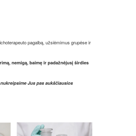
psichoterapeuto pagalbą, užsiėmimus grupėse ir
erimą, nemigą, baimę ir padažnėjusį širdies
s nukreipsime Jus pas aukščiausios