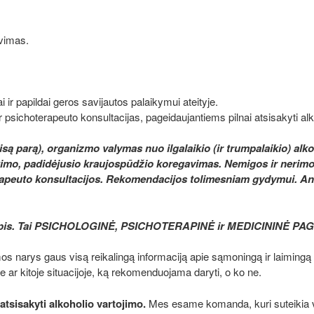
vimas.
 ir papildai geros savijautos palaikymui ateityje.
 psichoterapeuto konsultacijas, pageidaujantiems pilnai atsisakyti alk
 visą parą), organizmo valymas nuo ilgalaikio (ir trumpalaikio) a
kimo, padidėjusio kraujospūdžio koregavimas. Nemigos ir nerimo
erapeuto konsultacijos. Rekomendacijos tolimesniam gydymui. A
lapis. Tai PSICHOLOGINĖ, PSICHOTERAPINĖ ir MEDICININĖ PAGALB
os narys gaus visą reikalingą informaciją apie sąmoningą ir laimingą
je ar kitoje situacijoje, ką rekomenduojama daryti, o ko ne.
atsisakyti alkoholio vartojimo.
Mes esame komanda, kuri suteikia 