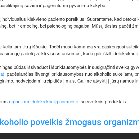
 pasitikėjimą savimi ir pagerintume gyvenimo kokybę.
individualius kiekvieno paciento poreikius. Suprantame, kad detoksik
inę, bet ir emocinę, bei psichologinę pagalbą. Mūsų tikslas padėti žmo
kelia tam tikrų iššūkių. Todėl mūsų komanda yra pasirengusi suteikt
asirengę padėti įveikti visuss unkumus, kurie gali iškilti detoksikaci
ingas būdas išsivaduot i išpriklausomybės ir susigrąžinti sveiką gy
ka)
, padėsiančias išvengti priklausomybės nuo alkoholio sukeliamų pr
imo, nedvejodami kreipkitės į mus. Galime atvyktį į jūsų namus ir su
tiems
organizmo detoksikaciją namuose
, su sveikais produktais.
koholio poveikis žmogaus organiz