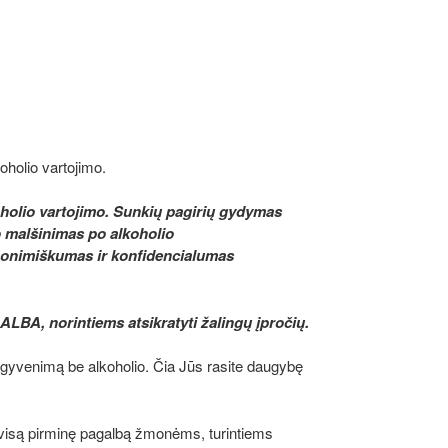
oholio vartojimo.
lkoholio vartojimo. Sunkių pagirių gydymas
 malšinimas po alkoholio
nonimiškumas ir konfidencialumas
A, norintiems atsikratyti žalingų įpročių
.
 gyvenimą be alkoholio. Čia Jūs rasite daugybę
visą pirminę pagalbą žmonėms, turintiems