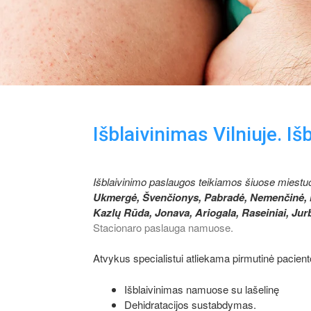
Išblaivinimas Vilniuje. 
Išblaivinimo paslaugos teikiamos šiuose miestuo
Ukmergė, Švenčionys, Pabradė, Nemenčinė, Igna
Kazlų Rūda, Jonava, Ariogala, Raseiniai, Jurb
Stacionaro paslauga namuose.
Atvykus specialistui atliekama pirmutinė pacient
Išblaivinimas namuose su lašelinę
Dehidratacijos sustabdymas.