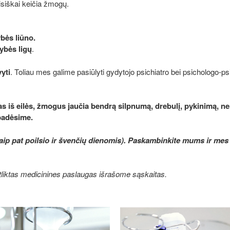
visiškai keičia žmogų.
ybės liūno.
ybės ligų
.
vyti
. Toliau mes galime pasiūlyti gydytojo psichiatro bei psichologo-
nas iš eilės, žmogus jaučia bendrą silpnumą, drebulį, pykinimą, n
 padėsime.
taip pat poilsio ir švenčių dienomis). Paskambinkite mums ir me
atliktas medicinines paslaugas išrašome sąskaitas.