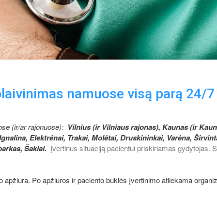
Išblaivinimas namuose visą parą 24/7
se (ir/ar rajonuose):
Vilnius (ir Vilniaus rajonas), Kaunas (ir Kau
lina, Elektrėnai, Trakai, Molėtai, Druskininkai, Varėna, Širvintai
arkas, Šakiai.
Įvertinus situaciją pacientui priskiriamas gydytojas.
o apžiūra. Po apžiūros ir paciento būklės įvertinimo atliekama organi