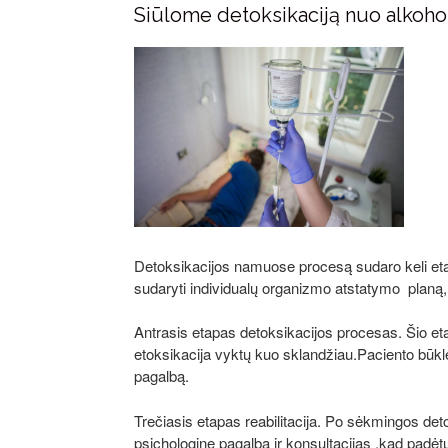
Siūlome detoksikaciją nuo alkohol
Detoksikacijos namuose procesą sudaro keli etapai
sudaryti individualų organizmo atstatymo planą, 
Antrasis etapas detoksikacijos procesas. Šio etap
etoksikacija vyktų kuo sklandžiau.Paciento būklei
pagalbą.
Trečiasis etapas reabilitacija. Po sėkmingos det
psichologinę pagalbą ir konsultacijas ,kad padėtų