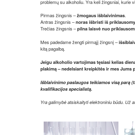
problemų su alkoholiu. Yra keli žingsniai, kurie 
Pirmas žingsnis –
žmogaus išblaivinimas
.
Antras žingsnis –
noras išbristi iš priklausom
Trečias žingsnis –
pilna l
aisvė nuo priklausom
Mes padedame žengti pirmąjį žingsnį –
išsiblai
kitą pagalbą.
Jeigu alkoholio vartojimas tęsiasi kelias die
plakimą – nedelsiant kreipkitės ir mes Jums
Išblaivinimo paslaugos teikiamos visą parą (
kvalifikacijos specialistą.
Yra galimybė atsiskaityti elektroniniu būdu. Už 