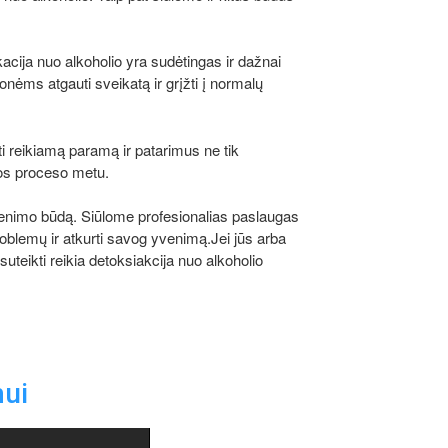
acija nuo alkoholio yra sudėtingas ir dažnai
nėms atgauti sveikatą ir grįžti į normalų
i reikiamą paramą ir patarimus ne tik
jos proceso metu.
venimo būdą. Siūlome profesionalias paslaugas
oblemų ir atkurti savog yvenimą.Jei jūs arba
teikti reikia detoksiakcija nuo alkoholio
mui