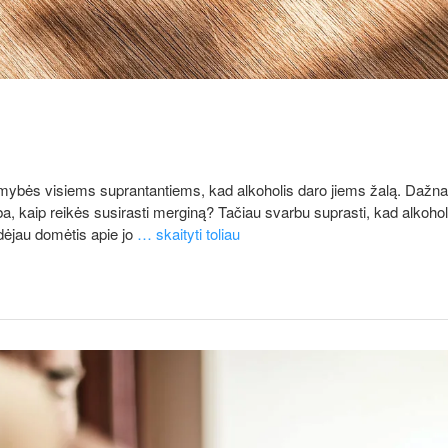
mybės visiems suprantantiems, kad alkoholis daro jiems žalą. Dažnai ž
 arba, kaip reikės susirasti merginą? Tačiau svarbu suprasti, kad alko
adėjau domėtis apie jo
… skaityti toliau