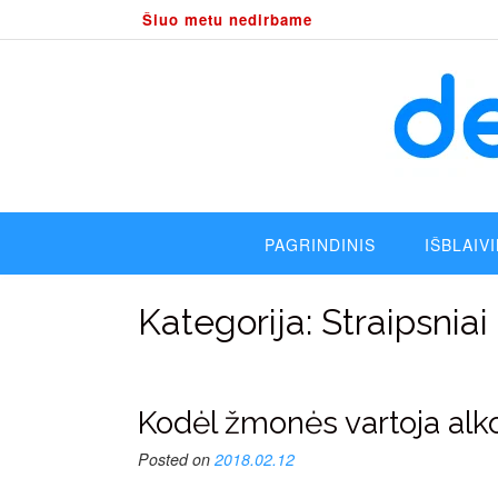
Skip
Šiuo metu nedirbame
to
content
PAGRINDINIS
IŠBLAIV
Kategorija:
Straipsniai
Kodėl žmonės vartoja alk
Posted on
2018.02.12