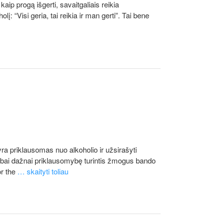
ip progą išgerti, savaitgaliais reikia
į: “Visi geria, tai reikia ir man gerti”. Tai bene
ra priklausomas nuo alkoholio ir užsirašyti
 Labai dažnai priklausomybę turintis žmogus bando
or the
… skaityti toliau