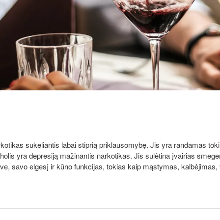
rkotikas sukeliantis labai stiprią priklausomybę. Jis yra randamas to
oholis yra depresiją mažinantis narkotikas. Jis sulėtina įvairias smege
 save, savo elgesį ir kūno funkcijas, tokias kaip mąstymas, kalbėjimas