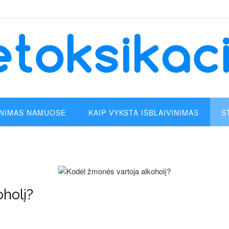
INIMAS NAMUOSE
KAIP VYKSTA IŠBLAIVINIMAS
S
oholį?