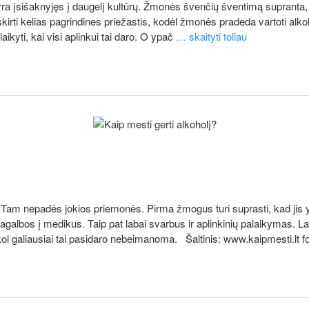
yra įsišaknyjęs į daugelį kultūrų. Žmonės švenčių šventimą supranta, ka
skirti kelias pagrindines priežastis, kodėl žmonės pradeda vartoti alkohol
ikyti, kai visi aplinkui tai daro. O ypač
… skaityti toliau
. Tam nepadės jokios priemonės. Pirma žmogus turi suprasti, kad jis y
 pagalbos į medikus. Taip pat labai svarbus ir aplinkinių palaikymas.
, kol galiausiai tai pasidaro nebeimanoma. Šaltinis: www.kaipmesti.lt f