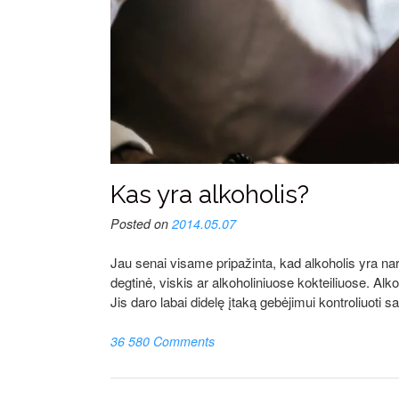
Kas yra alkoholis?
Posted on
2014.05.07
Jau senai visame pripažinta, kad alkoholis yra na
degtinė, viskis ar alkoholiniuose kokteiliuose. Alk
Jis daro labai didelę įtaką gebėjimui kontroliuoti
36 580 Comments