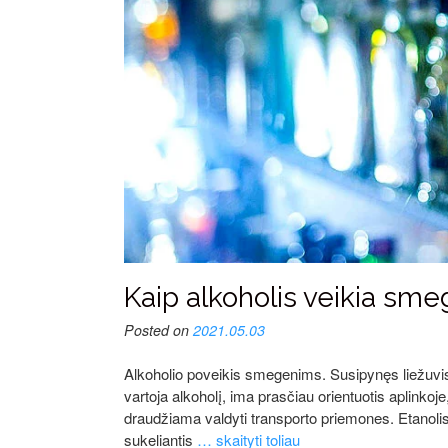
Kaip alkoholis veikia sme
Posted on
2021.05.03
Alkoholio poveikis smegenims. Susipynęs liežuvis
vartoja alkoholį, ima prasčiau orientuotis aplinkoj
draudžiama valdyti transporto priemones. Etanoli
sukeliantis
… skaityti toliau