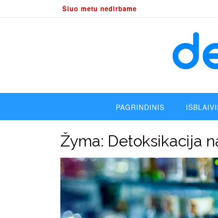
Skip
Šiuo metu nedirbame
to
content
PAGRINDINIS
IŠBLAIV
Žyma:
Detoksikacija 