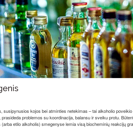
genis
, susipynusios kojos bei atminties netekimas – tai alkoholio povei
e, prasideda problemos su koordinacija, balansu ir sveiku protu. Būten
s (arba etilo alkoholis) smegenyse lemia visą biocheminių reakcijų 