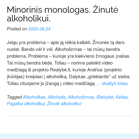
Minorinis monologas. Žinutė
alkoholikui.
Posted on
2020.08.24
Jeigu yra problema – apie ją reikia kalbėti. Žmonės tą daro
nuolat. Bando vėl ir vėl. Alkoholizmas – tai mūsų bendra
problema. Problema – kurioje yra kiekvieno žmogaus įnašas.
Tai mūsų bendra bėda. Toliau – norime pateikti video
medžiagą iš projekto Realybė.lt, kurioje Andrius (projekto
įkūrėjas) kreipiasi į alkoholiką. Dalykas „griebiantis” už sielos.
Toliau cituojame jo įžangą į video medžiagą
… skaityti toliau
Tagged
Alkoholikas
,
Alkoholis
,
Alkoholizmas
,
Blaivybė
,
Kelias
,
Pagalba alkoholikui
,
Žinutė alkoholikui