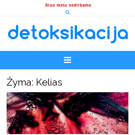
Skip
Šiuo metu nedirbame
to
content
Žyma:
Kelias