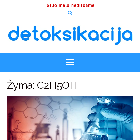
Skip
Šiuo metu nedirbame
to
content
Žyma:
C2H5OH