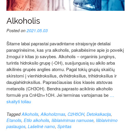
Alkoholis
Posted on
2021.05.03
Šitame labai paprastai pavadintame straipsnyje detaliai
panagrinėsime, kas yra alkoholis, pakalbėsime apie jo poveikį
žmogui ir kitas jo savybes. Alkoholis – organinis junginys,
turintis hidroksilo grupę (-OH), susijungusią su alkilo arba
alkilinės grupės anglies atomu. Pagal tokių grupių skaičių
skirstomi į vienhidroksilius, dvihidroksilius, trihidroksilius ir
daugiahidroksilius. Paprasčiausias šios klasės atstovas
metanolis (CH3OH). Bendra paprasto aciklinio alkoholio
formulė yra CnH2n+1OH. Jei terminas vartojamas be
…
skaityti toliau
Tagged
Alkoholis
,
Alkoholizmas
,
C2H5OH
,
Detoksikacija
,
Etanolis
,
Etilo alkoholis
,
Išblaivinimas namuose
,
Išblaivinimo
paslaugos
,
Lašelinė namo
,
Spiritas