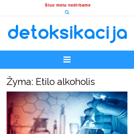
Skip
Šiuo metu nedirbame
to
content
Žyma:
Etilo alkoholis