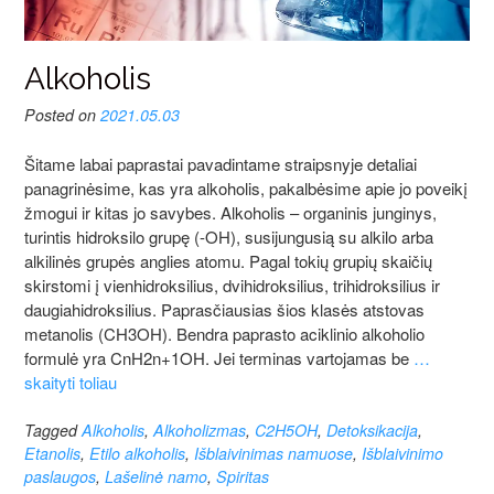
Alkoholis
Posted on
2021.05.03
Šitame labai paprastai pavadintame straipsnyje detaliai
panagrinėsime, kas yra alkoholis, pakalbėsime apie jo poveikį
žmogui ir kitas jo savybes. Alkoholis – organinis junginys,
turintis hidroksilo grupę (-OH), susijungusią su alkilo arba
alkilinės grupės anglies atomu. Pagal tokių grupių skaičių
skirstomi į vienhidroksilius, dvihidroksilius, trihidroksilius ir
daugiahidroksilius. Paprasčiausias šios klasės atstovas
metanolis (CH3OH). Bendra paprasto aciklinio alkoholio
formulė yra CnH2n+1OH. Jei terminas vartojamas be
…
skaityti toliau
Tagged
Alkoholis
,
Alkoholizmas
,
C2H5OH
,
Detoksikacija
,
Etanolis
,
Etilo alkoholis
,
Išblaivinimas namuose
,
Išblaivinimo
paslaugos
,
Lašelinė namo
,
Spiritas